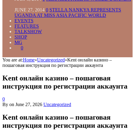
JUNE 27, 2014
0
STELLA NANKYA REPRESENTS
UGANDA AT MISS ASIA PACIFIC WORLD
EVENTS
FEATURES
TALKSHOW
SHOP
MG
0
You are at:
Home
»
Uncategorized
»
Kent онлайн казино –
пошаговая инструкция по регистрации аккаунта
Kent онлайн казино – пошаговая
инструкция по регистрации аккаунта
0
By
on
June 27, 2026
Uncategorized
Kent онлайн казино – пошаговая
инструкция по регистрации аккаунта