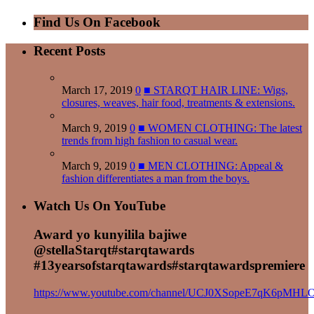
Find Us On Facebook
Recent Posts
March 17, 2019
0
■ STARQT HAIR LINE: Wigs,
closures, weaves, hair food, treatments & extensions.
March 9, 2019
0
■ WOMEN CLOTHING: The latest
trends from high fashion to casual wear.
March 9, 2019
0
■ MEN CLOTHING: Appeal &
fashion differentiates a man from the boys.
Watch Us On YouTube
Award yo kunyilila bajiwe
@stellaStarqt#starqtawards
#13yearsofstarqtawards#starqtawardspremiere
https://www.youtube.com/channel/UCJ0XSopeE7qK6pM