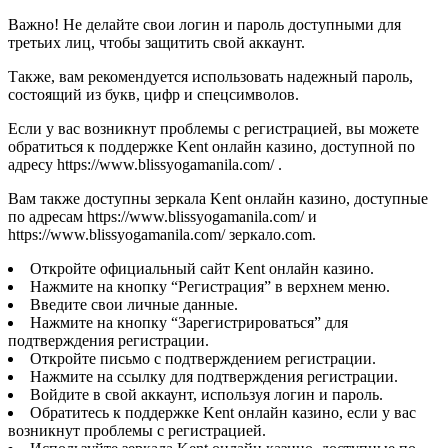
Важно! Не делайте свои логин и пароль доступными для
третьих лиц, чтобы защитить свой аккаунт.
Также, вам рекомендуется использовать надежный пароль,
состоящий из букв, цифр и спецсимволов.
Если у вас возникнут проблемы с регистрацией, вы можете
обратиться к поддержке Kent онлайн казино, доступной по
адресу https://www.blissyogamanila.com/ .
Вам также доступны зеркала Kent онлайн казино, доступные
по адресам https://www.blissyogamanila.com/ и
https://www.blissyogamanila.com/ зеркало.com.
Откройте официальный сайт Kent онлайн казино.
Нажмите на кнопку “Регистрация” в верхнем меню.
Введите свои личные данные.
Нажмите на кнопку “Зарегистрироваться” для
подтверждения регистрации.
Откройте письмо с подтверждением регистрации.
Нажмите на ссылку для подтверждения регистрации.
Войдите в свой аккаунт, используя логин и пароль.
Обратитесь к поддержке Kent онлайн казино, если у вас
возникнут проблемы с регистрацией.