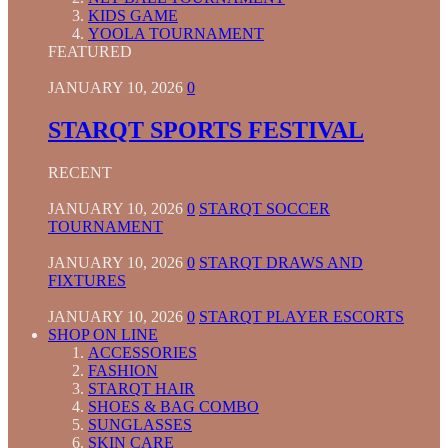
KIDS GAME
YOOLA TOURNAMENT
FEATURED
JANUARY 10, 2026
0
STARQT SPORTS FESTIVAL
RECENT
JANUARY 10, 2026
0
STARQT SOCCER
TOURNAMENT
JANUARY 10, 2026
0
STARQT DRAWS AND
FIXTURES
JANUARY 10, 2026
0
STARQT PLAYER ESCORTS
SHOP ON LINE
ACCESSORIES
FASHION
STARQT HAIR
SHOES & BAG COMBO
SUNGLASSES
SKIN CARE