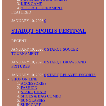
KIDS GAME
YOOLA TOURNAMENT
FEATURED
JANUARY 10, 2026
0
STARQT SPORTS FESTIVAL
RECENT
JANUARY 10, 2026
0
STARQT SOCCER
TOURNAMENT
JANUARY 10, 2026
0
STARQT DRAWS AND
FIXTURES
JANUARY 10, 2026
0
STARQT PLAYER ESCORTS
SHOP ON LINE
ACCESSORIES
FASHION
STARQT HAIR
SHOES & BAG COMBO
SUNGLASSES
SKIN CARE