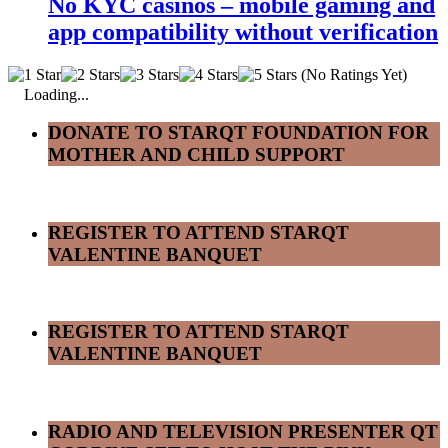
No KYC casinos – mobile gaming and
app compatibility without verification
(No Ratings Yet)
Loading...
DONATE TO STARQT FOUNDATION FOR
MOTHER AND CHILD SUPPORT
REGISTER TO ATTEND STARQT
VALENTINE BANQUET
REGISTER TO ATTEND STARQT
VALENTINE BANQUET
RADIO AND TELEVISION PRESENTER QT