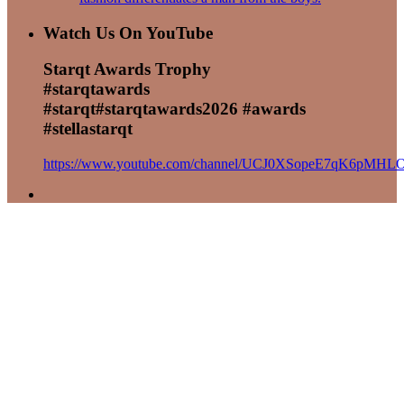
Watch Us On YouTube
Starqt Awards Trophy
#starqtawards
#starqt#starqtawards2026 #awards
#stellastarqt
https://www.youtube.com/channel/UCJ0XSopeE7qK6pM