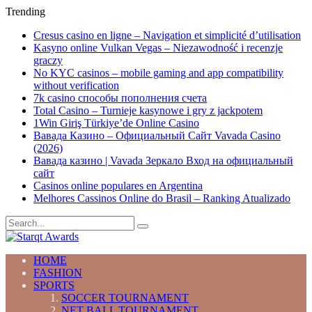
Trending
Cresus casino en ligne – Navigation et simplicité d’utilisation
Kasyno online Vulkan Vegas – Niezawodność i recenzje
graczy
No KYC casinos – mobile gaming and app compatibility
without verification
7k casino способы пополнения счета
Total Casino – Turnieje kasynowe i gry z jackpotem
1Win Giriş Türkiye’de Online Casino
Вавада Казино – Официальный Сайт Vavada Casino
(2026)
Вавада казино | Vavada Зеркало Вход на официальный
сайт
Casinos online populares en Argentina
Melhores Cassinos Online do Brasil – Ranking Atualizado
HOME
FASHION
SPORTS
SOCCER TOURNAMENT
NET BALL TOURNAMENT