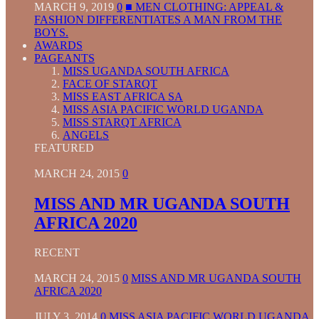
MARCH 9, 2019
0
■ MEN CLOTHING: APPEAL &
FASHION DIFFERENTIATES A MAN FROM THE
BOYS.
AWARDS
PAGEANTS
MISS UGANDA SOUTH AFRICA
FACE OF STARQT
MISS EAST AFRICA SA
MISS ASIA PACIFIC WORLD UGANDA
MISS STARQT AFRICA
ANGELS
FEATURED
MARCH 24, 2015
0
MISS AND MR UGANDA SOUTH
AFRICA 2020
RECENT
MARCH 24, 2015
0
MISS AND MR UGANDA SOUTH
AFRICA 2020
JULY 3, 2014
0
MISS ASIA PACIFIC WORLD UGANDA